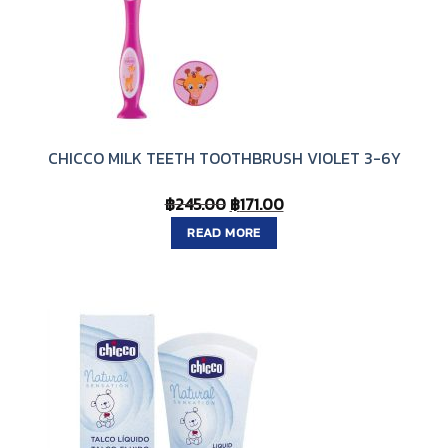
CHICCO MILK TEETH TOOTHBRUSH VIOLET 3-6Y
Original
Current
฿
245.00
฿
171.00
price
price
READ MORE
was:
is:
฿245.00.
฿171.00.