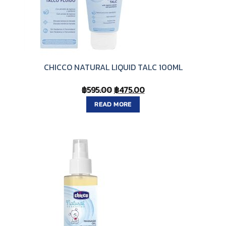
CHICCO NATURAL LIQUID TALC 100ML
Original
Current
฿
595.00
฿
475.00
price
price
READ MORE
was:
is:
฿595.00.
฿475.00.