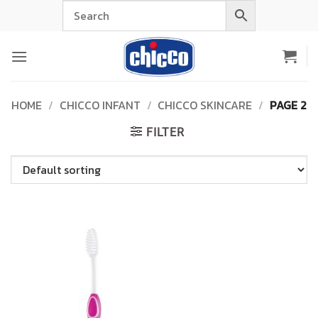
Skip
to
content
HOME
/
CHICCO INFANT
/
CHICCO SKINCARE
/
PAGE 2
FILTER