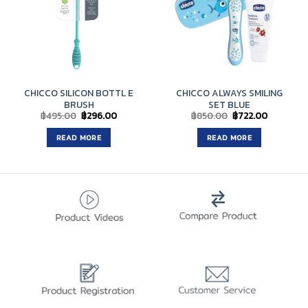
CHICCO SILICON BOTTL E
CHICCO ALWAYS SMILING
BRUSH
SET BLUE
Original
Current
Original
Current
฿
495.00
฿
296.00
฿
850.00
฿
722.00
price
price
price
price
was:
is:
was:
is:
READ MORE
READ MORE
฿495.00.
฿296.00.
฿850.00.
฿722.00.