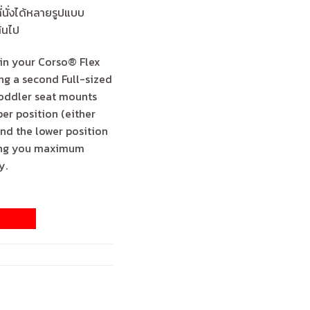
่นั่งได้หลายรูปแบบ
ต้นไป
in your Corso® Flex
ng a second Full-sized
toddler seat mounts
er position (either
nd the lower position
ving you maximum
y.