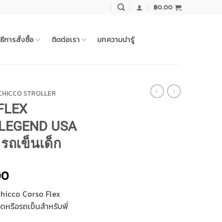
฿
0.00
ิธีการสั่งซื้อ
ติดต่อเรา
บทความน่ารู้
CHICCO STROLLER
FLEX
LEGEND USA
 รถเข็นเด็ก
Current
00
price
 Chicco Corso Flex
is:
ดหรือรถเข็นสำหรับพี่
00.
฿9,595.00.