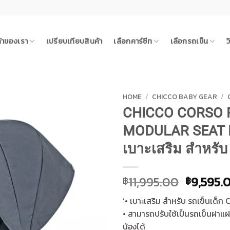
ค้าของเรา
เปรียบเทียบสินค้า
เลือกคาร์ซีท
เลือกรถเข็น
ว
HOME
/
CHICCO BABY GEAR
/
CHICCO CORSO 
MODULAR SEAT 
เบาะเสริม สำหรับ
Original
11,995.00
9,595.
฿
฿
price
‘• เบาะเสริม สำหรับ รถเข็นเด็ก
was:
• สามารถปรับใช้เป็นรถเข็นฝาแฝ
฿11,995.
น้องได้