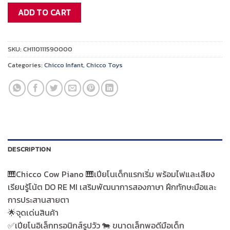
เด็ก
ADD TO CART
แรก
เริ่ม
พร้อม
SKU:
CH110111590000
ไฟ
Categories:
Chicco Infant
,
Chicco Toys
และ
เสียง
เรียน
รู้
โน้ต
DO
RE
DESCRIPTION
MI
เสริม
🎹Chicco Cow Piano 🎹เปียโนเด็กแรกเริ่ม พร้อมไฟและเสียง
พัฒนาการ
เรียนรู้โน้ต DO RE MI เสริมพัฒนาการสองภาษา ฝึกทักษะมือและ
สอง
ภาษา
การประสานสายตา
ฝึก
🌟จุดเด่นสินค้า
ทักษะ
✅️เปียโนอิเล็กทรอนิกส์รูปวัว 🐄 ขนาดเล็กพอดีมือเด็ก