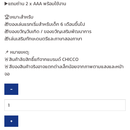
▶️แถมถ่าน 2 x AAA พร้อมใช้งาน
🏆เหมาะสำหรับ
🎁ของเล่นแรกเริ่มสำหรับเด็ก 6 เดือนขึ้นไป
🎁ของขวัญวันเกิด / ของขวัญเสริมพัฒนาการ
🎁เล่นเสริมทักษะดนตรีและภาษาสองภาษา
📌 หมายเหตุ:
🚨สินค้าลิขสิทธิ์แท้จากแบรนด์ CHICCO
🚨สีของสินค้าจริงอาจแตกต่างเล็กน้อยจากภาพตามแสงและหน้า
จอ
Chicco
Cow
Piano
เปีย
โน