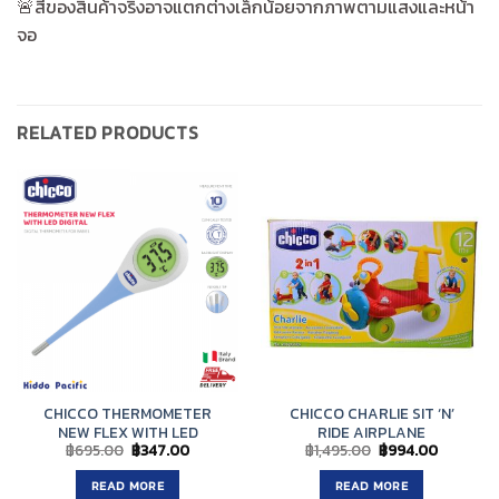
🚨สีของสินค้าจริงอาจแตกต่างเล็กน้อยจากภาพตามแสงและหน้า
จอ
RELATED PRODUCTS
CHICCO THERMOMETER
CHICCO CHARLIE SIT ‘N’
NEW FLEX WITH LED
RIDE AIRPLANE
Original
Current
Original
Current
฿
695.00
฿
347.00
฿
1,495.00
฿
994.00
price
price
price
price
was:
is:
was:
is:
READ MORE
READ MORE
฿695.00.
฿347.00.
฿1,495.00.
฿994.00