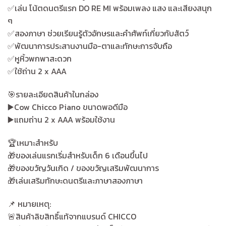
มือ
✅️เล่น โน้ตดนตรีแรก DO RE MI พร้อมเพลง แสง และเสียงสนุก
และ
ๆ
การ
✅️สองภาษา ช่วยเรียนรู้ตัวอักษรและคำศัพท์เกี่ยวกับสัตว์
ประสาน
✅️พัฒนาการประสานงานมือ-ตาและทักษะการจับถือ
สายตา
✅️หูหิ้วพกพาสะดวก
quantity
✅️ใช้ถ่าน 2 x AAA
🎯รายละเอียดสินค้าในกล่อง
▶️Cow Chicco Piano ขนาดพอดีมือ
▶️แถมถ่าน 2 x AAA พร้อมใช้งาน
🏆เหมาะสำหรับ
🎁ของเล่นแรกเริ่มสำหรับเด็ก 6 เดือนขึ้นไป
🎁ของขวัญวันเกิด / ของขวัญเสริมพัฒนาการ
🎁เล่นเสริมทักษะดนตรีและภาษาสองภาษา
📌 หมายเหตุ:
🚨สินค้าลิขสิทธิ์แท้จากแบรนด์ CHICCO