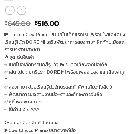
Original
Current
645.00
516.00
฿
฿
price
price
🎹Chicco Cow Piano 🎹เปียโนเด็กแรกเริ่ม พร้อมไฟและเสียง
was:
is:
เรียนรู้โน้ต DO RE MI เสริมพัฒนาการสองภาษา ฝึกทักษะมือและ
฿645.00.
฿516.00.
การประสานสายตา
🌟จุดเด่นสินค้า
✅️เปียโนอิเล็กทรอนิกส์รูปวัว 🐄 ขนาดเล็กพอดีมือเด็ก
✅️เล่น โน้ตดนตรีแรก DO RE MI พร้อมเพลง แสง และเสียงสนุก
ๆ
✅️สองภาษา ช่วยเรียนรู้ตัวอักษรและคำศัพท์เกี่ยวกับสัตว์
✅️พัฒนาการประสานงานมือ-ตาและทักษะการจับถือ
✅️หูหิ้วพกพาสะดวก
✅️ใช้ถ่าน 2 x AAA
🎯รายละเอียดสินค้าในกล่อง
▶️Cow Chicco Piano ขนาดพอดีมือ