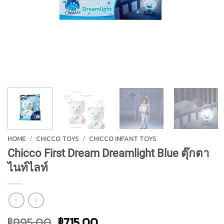
HOME
/
CHICCO TOYS
/
CHICCO INFANT TOYS
Chicco First Dream Dreamlight Blue ตุ๊กตา
ไนท์ไลท์
Original
Current
895.00
715.00
฿
฿