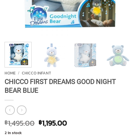
HOME
/
CHICCO INFANT
CHICCO FIRST DREAMS GOOD NIGHT
BEAR BLUE
Original
Current
1,495.00
1,195.00
฿
฿
price
price
2 in stock