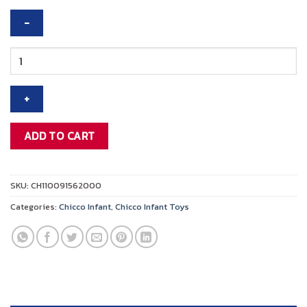
was:
is:
฿1,495.00.
฿1,195.00.
CHICCO
FIRST
DREAMS
GOOD
NIGHT
BEAR
ADD TO CART
BLUE
quantity
SKU:
CH110091562000
Categories:
Chicco Infant
,
Chicco Infant Toys