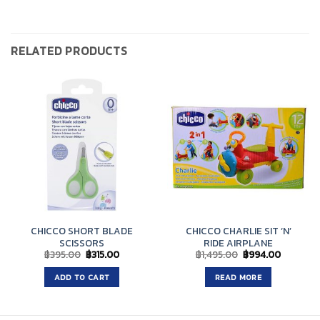
RELATED PRODUCTS
CHICCO SHORT BLADE
CHICCO CHARLIE SIT ‘N’
SCISSORS
RIDE AIRPLANE
Original
Current
Original
Current
฿
395.00
฿
315.00
฿
1,495.00
฿
994.00
price
price
price
price
was:
is:
was:
is:
ADD TO CART
READ MORE
฿395.00.
฿315.00.
฿1,495.00.
฿994.00