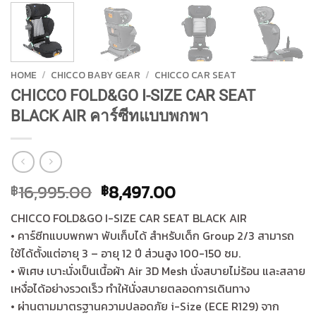
HOME
/
CHICCO BABY GEAR
/
CHICCO CAR SEAT
CHICCO FOLD&GO I-SIZE CAR SEAT
BLACK AIR คาร์ซีทแบบพกพา
Original
Current
16,995.00
8,497.00
฿
฿
price
price
CHICCO FOLD&GO I-SIZE CAR SEAT BLACK AIR
was:
is:
• คาร์ซีทแบบพกพา พับเก็บได้ สำหรับเด็ก Group 2/3 สามารถ
฿16,995.00.
฿8,497.00.
ใช้ได้ตั้งแต่อายุ 3 – อายุ 12 ปี ส่วนสูง 100-150 ซม.
• พิเศษ เบาะนั่งเป็นเนื้อผ้า Air 3D Mesh นั่งสบายไม่ร้อน และสลาย
เหงื่อได้อย่างรวดเร็ว ทำให้นั่งสบายตลอดการเดินทาง
• ผ่านตามมาตรฐานความปลอดภัย i-Size (ECE R129) จาก