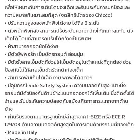
เพื่อให้เหมาะกับการเติบโตของเด็กและรับประกันการปกป้องและ
ความสบายที่เหมาะสมที่สุด (จดสิทธิบัตรของ Chicco)
• ปรับความสูงของพนักพิงได้ง่าย ได้ถึง 8 ระดับ
• ตัวพนักพิงหลัง สามารถปรับระดับความกว้างให้เหมาะสมกับ ตัว
เด็กได้ โดยที่สามารถปรับได้กว้างเป็นพิเศษ
• ผ้าสามารถถอดซักได้ง่าย
• มีตัวซัพพอร์ท เข็มขัดรถยนต์ อ่อนนุ่ม
• มีตัวรั้งสายเข็มขัดที่ช่วยให้เข็มขัดอยู่ในตำแหน่งที่ถูกต้อง ช่วย
ป้องกันไม่ให้สายเข็มขัดรัดหน้าท้องเด็ก
• สามารถพับเก็บได้เล็ก ง่าย พกพาได้สดวก
• มีอุปกรณ์ Side Safety System ความปลอดภัยสูง: เบาะนั่ง
รถยนต์มีตัวป้องกันด้านข้างแบบถอดออกได้เพิ่มเติม ซึ่งติดตั้งได้
ง่ายและรับประกันความปลอดภัยแม้จะเกิดการกระแทกจากด้าน
ข้าง
• ผ่านรับรองตามมาตรฐานใหม่ล่าสุดจาก I-SIZE หรือ ECE R
129/03 ด้านความปลอดภัยสูงสุดในการเดินด้วยรถยนต์ของเด็ก
• Made in Italy
• นำเข้าและจัดจำหน่ายโดย บริษัท คิดโด แปซิฟิค จำกัด