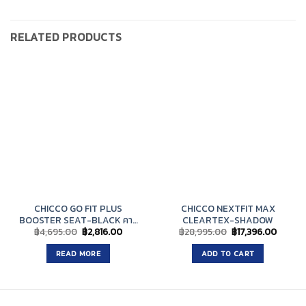
RELATED PRODUCTS
CHICCO GO FIT PLUS
CHICCO NEXTFIT MAX
BOOSTER SEAT-BLACK คาร์
CLEARTEX-SHADOW
Original
Current
Original
Curren
฿
4,695.00
฿
2,816.00
฿
28,995.00
฿
17,396.00
ซีท
price
price
price
price
was:
is:
was:
is:
READ MORE
ADD TO CART
฿4,695.00.
฿2,816.00.
฿28,995.00.
฿17,396