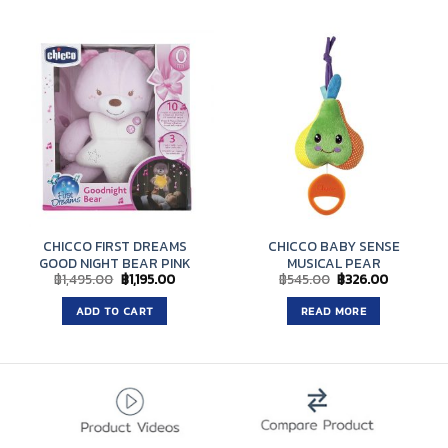
CHICCO FIRST DREAMS
CHICCO BABY SENSE
GOOD NIGHT BEAR PINK
MUSICAL PEAR
Original
Current
Original
Current
฿
1,495.00
฿
1,195.00
฿
545.00
฿
326.00
price
price
price
price
was:
is:
was:
is:
ADD TO CART
READ MORE
฿1,495.00.
฿1,195.00.
฿545.00.
฿326.00.