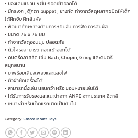
• ของเล่นแขวน 5 ชิ้น ถอดเข้าออกได้
• มีกระจก , ตุ๊กตา puppet , ยางกัด ทำจากวัสดุหลากชนิดให้เด็ก
ได้ฝึกจับ ฝึกสัมผัส
• พัฒนาทักษะทางด้านการหยิบจับ การฟัง การสัมผัส
• ขนาด 76 x 76 ซม
• ทำจากวัสดุอ่อนนุ่ม ปลอดภัย
• ตัวโครงสามารถ ถอดเข้าออกได้
• ดนตรีคลาสสิค เช่น Bach, Chopin, Grieg และดนตรี
สนุกสนาน
• มาพร้อมเสียงเพลงและแสงไฟ
• ตัวผ้าซักเครื่องได้
• สามารถนั่งเล่น นอนคว่ำ หรือ นอนหงายเล่นได้
• ได้รับการรับรองและแนะนำจาก ANPE จากประเทศ อิตาลี
• เหมาะสำหรับเด็กแรกเกิดเป็นต้นไป
Category:
Chicco Infant Toys