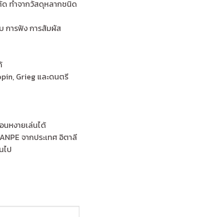
งกัด ทำจากวัสดุหลากชนิด
บ การฟัง การสัมผัส
้
opin, Grieg และดนตรี
นอนหงายเล่นได้
 ANPE จากประเทศ อิตาลี
้นไป