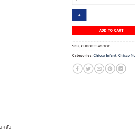
MAGIC
FOREST
RELAX
PLAY
GYM
ADD TO CART
เพล
ย์
SKU:
CH110113540000
ยิม
Categories:
Chicco Infant
,
Chicco N
quantity
อนหลับ