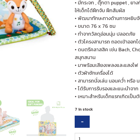
• มีกระจก , ตุ๊กตา puppet , ยา
ให้เด็กได้ฝึกจับ ฝึกสัมผัส
• พัฒนาทักษะทางด้านการหยิบจั
• ขนาด 76 x 76 ซม
• ทำจากวัสดุอ่อนนุ่ม ปลอดภัย
• ตัวโครงสามารถ ถอดเข้าออกได
• ดนตรีคลาสสิค เช่น Bach, Ch
สนุกสนาน
• มาพร้อมเสียงเพลงและแสงไฟ
• ตัวผ้าซักเครื่องได้
• สามารถนั่งเล่น นอนคว่ำ หรือ 
• ได้รับการรับรองและแนะนำจาก
• เหมาะสำหรับเด็กแรกเกิดเป็นต
7 in stock
CHICCO