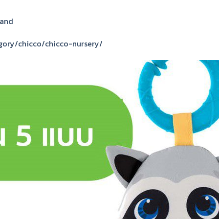
land
egory/chicco/chicco-nursery/