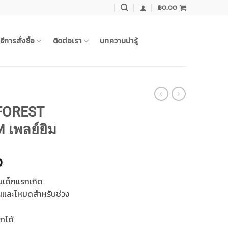
฿
0.00
ิธีการสั่งซื้อ
ติดต่อเรา
บทความน่ารู้
FOREST
เพลย์ยิม
Current
0
price
ับเด็กแรกเกิด
is:
ล่นและโหมดสำหรับช่วง
00.
฿2,155.00.
กได้