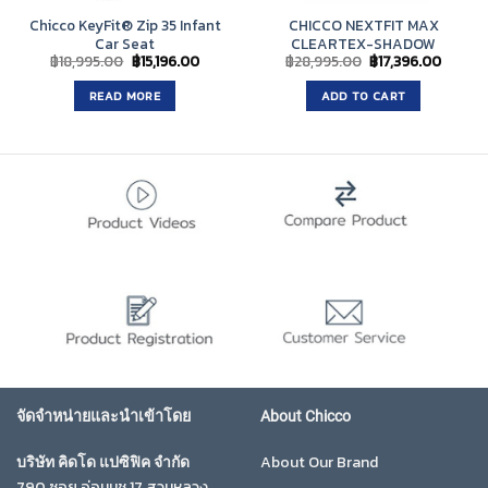
Chicco KeyFit® Zip 35 Infant
CHICCO NEXTFIT MAX
Car Seat
CLEARTEX-SHADOW
Original
Current
Original
Curren
฿
18,995.00
฿
15,196.00
฿
28,995.00
฿
17,396.00
price
price
price
price
was:
is:
was:
is:
READ MORE
ADD TO CART
฿18,995.00.
฿15,196.00.
฿28,995.00.
฿17,396
จัดจำหน่ายและนำเข้าโดย
About Chicco
About Our Brand
บริษัท คิดโด แปซิฟิค จำกัด
790 ซอย อ่อนนุช 17 สวนหลวง