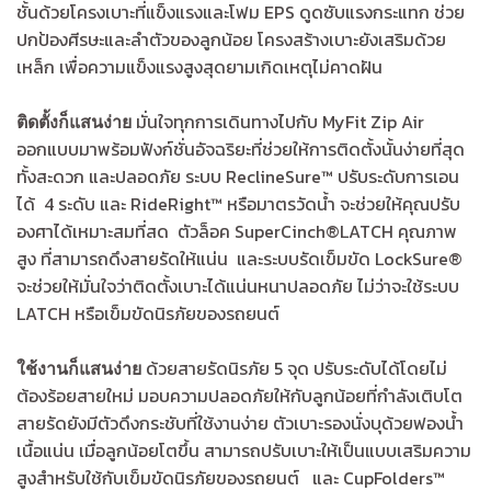
ชั้นด้วยโครงเบาะที่แข็งแรงและโฟม EPS ดูดซับแรงกระแทก ช่วย
ปกป้องศีรษะและลำตัวของลูกน้อย โครงสร้างเบาะยังเสริมด้วย
เหล็ก เพื่อความแข็งแรงสูงสุดยามเกิดเหตุไม่คาดฝัน
มั่นใจทุกการเดินทางไปกับ MyFit Zip Air
ติดตั้งก็แสนง่าย
ออกแบบมาพร้อมฟังก์ชั่นอัจฉริยะที่ช่วยให้การติดตั้งนั้นง่ายที่สุด
ทั้งสะดวก และปลอดภัย ระบบ ReclineSure™ ปรับระดับการเอน
ได้ 4 ระดับ และ RideRight™ หรือมาตรวัดน้ำ จะช่วยให้คุณปรับ
องศาได้เหมาะสมที่สด ตัวล็อค SuperCinch®LATCH คุณภาพ
สูง ที่สามารถดึงสายรัดให้แน่น และระบบรัดเข็มขัด LockSure®
จะช่วยให้มั่นใจว่าติดตั้งเบาะได้แน่นหนาปลอดภัย ไม่ว่าจะใช้ระบบ
LATCH หรือเข็มขัดนิรภัยของรถยนต์
ด้วยสายรัดนิรภัย 5 จุด ปรับระดับได้โดยไม่
ใช้งานก็แสนง่าย
ต้องร้อยสายใหม่ มอบความปลอดภัยให้กับลูกน้อยที่กำลังเติบโต
สายรัดยังมีตัวดึงกระชับที่ใช้งานง่าย ตัวเบาะรองนั่งบุด้วยฟองน้ำ
เนื้อแน่น เมื่อลูกน้อยโตขึ้น สามารถปรับเบาะให้เป็นแบบเสริมความ
สูงสำหรับใช้กับเข็มขัดนิรภัยของรถยนต์ และ CupFolders™