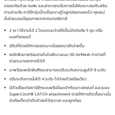
was:
is:
ปลอดภัยด้วย Isofix และสามารถปรับการนั่งให้เหมาะสมกับสรีระ
฿28,995.00.
฿21,746.00.
ตามช่วงวัย คาร์ซีทรุ่นนี้จะเป็นเบาะคู่ใจลูกน้อยตลอดไป คุณแม่
มั่นใจแบรนด์คุณภาพจากประเทศอิตาลี
2 in 1 ใช้งานได้ 2 โหมดระหว่างใช้เข็มขัดนิรภัย 5 จุด หรือ
เบลท์รถยนต์
มีซิปที่ช่วยให้การถอดเบาะนั่งออกมาซักง่ายขึ้น
พนักพิงมาพร้อมเทคโนโลยีเบาะแบบ 3D AirMesh ตาข่ายที่
ช่วยระบายอากาศได้ดี
มาพร้อมพนักพิงศีรษะสามารถปรับระดับความสูงได้ 9 ระดับ
ปรับระดับการนั่งได้ 4 ระดับ ได้ง่ายด้วยมือเดียว
มีตัวเชื่อมต่อคาร์ซีทแบบพรีเมี่ยมเข้ากับเบาะรถยนต์ และระบบ
SuperCinch® LATCH attachment ช่วยให้การติดตั้งเบาะนั่ง
นิรภัยเด็กเข้ากับตัวรถได้สะดวก และถูกต้อง