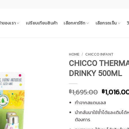
ค้าของเรา
เปรียบเทียบสินค้า
เลือกคาร์ซีท
เลือกรถเข็น
ว
HOME
/
CHICCO INFANT
CHICCO THERMA
DRINKY 500ML
Original
1,695.00
1,016.0
฿
฿
price
ทำจากสแตนเลส
was:
฿1,695.0
นำกลับมาใช้ซ้ำได้และเติมได้
ต้องการ