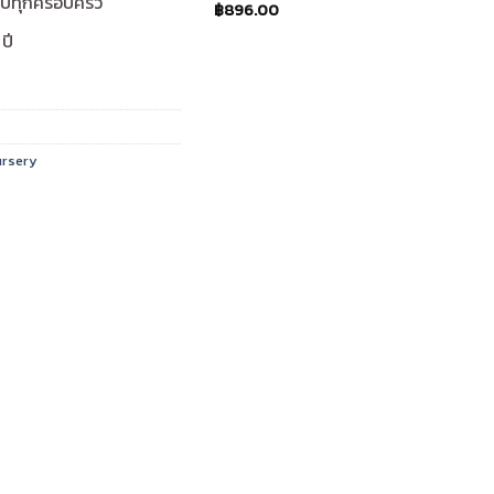
ับทุกครอบครัว
Original
Current
฿
896.00
price
price
ปี
was:
is:
฿1,495.00.
฿896.00.
ursery