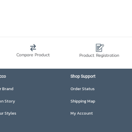
cco
Shop Support
r Brand
Order Status
on Story
Shipping Map
ur Styles
My Account