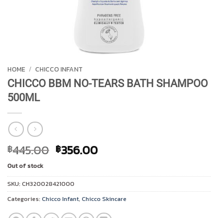
HOME
/
CHICCO INFANT
CHICCO BBM NO-TEARS BATH SHAMPOO
500ML
Original
Current
445.00
356.00
฿
฿
price
price
Out of stock
was:
is:
฿445.00.
฿356.00.
SKU:
CH320028421000
Categories:
Chicco Infant
,
Chicco Skincare