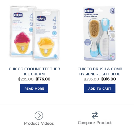
CHICCO COOLING TEETHER
CHICCO BRUSH & COMB
ICE CREAM
HYGIENE -LIGHT BLUE
Original
Current
Original
Current
฿
295.00
฿
176.00
฿
395.00
฿
316.00
price
price
price
price
was:
is:
was:
is:
READ MORE
ADD TO CART
฿295.00.
฿176.00.
฿395.00.
฿316.00.