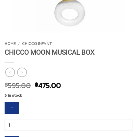
HOME
/
CHICCO INFANT
CHICCO MOON MUSICAL BOX
Original
Current
595.00
475.00
฿
฿
price
price
5 in stock
was:
is:
฿595.00.
฿475.00.
CHICCO
MOON
MUSICAL