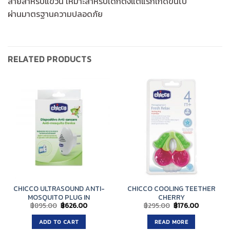
สายสำหรับแขวน เหมาะสำหรับเด็กตั้งแต่แรกเกิดขึ้นไป
ผ่านมาตรฐานความปลอดภัย
RELATED PRODUCTS
CHICCO ULTRASOUND ANTI-
CHICCO COOLING TEETHER
MOSQUITO PLUG IN
CHERRY
Original
Current
Original
Current
฿
895.00
฿
626.00
฿
295.00
฿
176.00
price
price
price
price
was:
is:
was:
is:
ADD TO CART
READ MORE
฿895.00.
฿626.00.
฿295.00.
฿176.00.