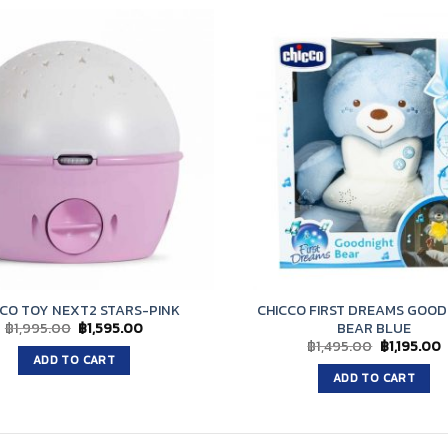
CO TOY NEXT2 STARS-PINK
CHICCO FIRST DREAMS GOOD
Original
Current
฿
1,995.00
฿
1,595.00
BEAR BLUE
price
price
Original
C
฿
1,495.00
฿
1,195.00
was:
is:
price
p
ADD TO CART
฿1,995.00.
฿1,595.00.
was:
i
ADD TO CART
฿1,495.00.
฿