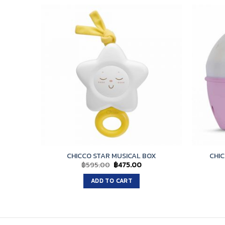
CHICCO STAR MUSICAL BOX
CHIC
Original
Current
฿
595.00
฿
475.00
price
price
was:
is:
ADD TO CART
฿595.00.
฿475.00.