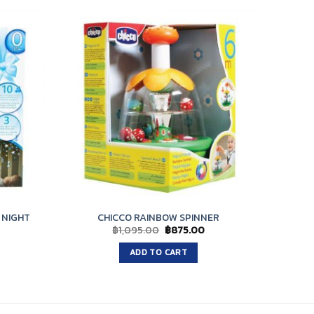
 NIGHT
CHICCO RAINBOW SPINNER
CHICCO
Original
Current
฿
1,095.00
฿
875.00
price
price
urrent
was:
is:
rice
ADD TO CART
฿1,095.00.
฿875.00.
s:
1,195.00.