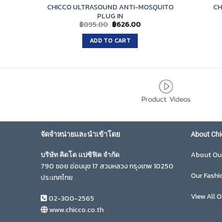
CHICCO ULTRASOUND ANTI-MOSQUITO
CH
PLUG IN
Original
Current
฿
895.00
฿
626.00
price
price
was:
is:
ADD TO CART
฿895.00.
฿626.00.
จัดจำหน่ายและนำเข้าโดย
About Chi
About Ou
บริษัท คิดโด แปซิฟิค จำกัด
790 ซอย อ่อนนุช 17 สวนหลวง กรุงเทพ 10250
Our Fashi
ประเทศไทย
View All O
02-300-2565
www.chicco.co.th