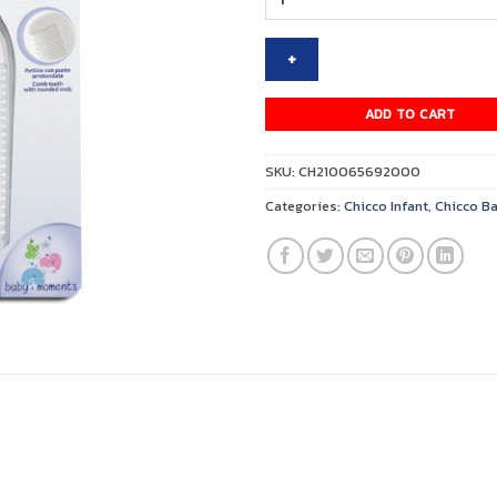
BRUSH
&
COMB
HYGIENE
-
ADD TO CART
LIGHT
BLUE
SKU:
CH210065692000
quantity
Categories:
Chicco Infant
,
Chicco B