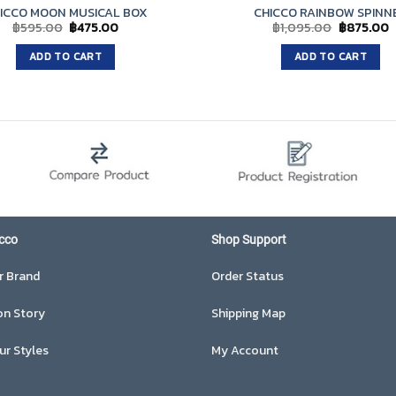
ICCO MOON MUSICAL BOX
CHICCO RAINBOW SPINN
Original
Current
Original
C
฿
595.00
฿
475.00
฿
1,095.00
฿
875.00
price
price
price
p
was:
is:
was:
is
ADD TO CART
ADD TO CART
฿595.00.
฿475.00.
฿1,095.00
฿
cco
Shop Support
r Brand
Order Status
on Story
Shipping Map
ur Styles
My Account