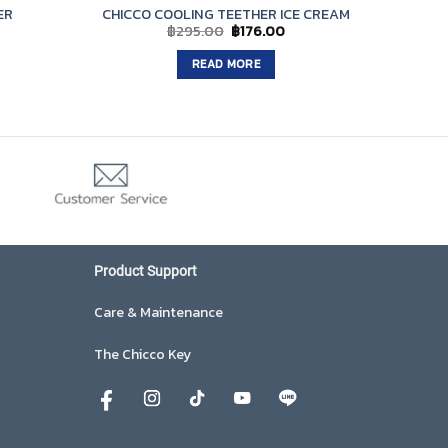
ER
CHICCO COOLING TEETHER ICE CREAM
CHICCO
urrent
Original
Current
฿
295.00
฿
176.00
rice
price
price
:
was:
is:
READ MORE
.
875.00.
฿295.00.
฿176.00.
Product Support
Care & Maintenance
The Chicco Key