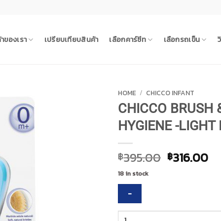
ค้าของเรา
เปรียบเทียบสินค้า
เลือกคาร์ซีท
เลือกรถเข็น
ว
HOME
/
CHICCO INFANT
CHICCO BRUSH 
HYGIENE -LIGHT
Original
Cu
395.00
316.00
฿
฿
price
pr
18 in stock
was:
is:
฿395.00.
฿3
CHICCO