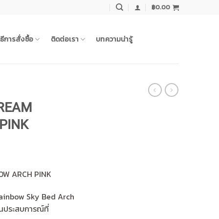
฿
0.00
ิธีการสั่งซื้อ
ติดต่อเรา
บทความน่ารู้
DREAM
PINK
Current
0
price
BOW ARCH PINK
is:
0.
฿1,275.00.
Rainbow Sky Bed Arch
นประสบการณ์ที่