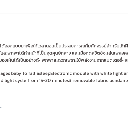
้ออกแบบมาเพื่อให้เวลานอนเป็นประสบการณ์ที่มหัศจรรย์สำหรับนักฝั
ะพกพาได้ทำหน้าที่เป็นจุดศูนย์กลาง และเมื่อกดสวิตช์จะเล่นเพลงคล
มองเห็นได้เป็นอย่างดี• พกพาสะดวกเพราะใช้พลังงานจากแบตเตอรี่• 
ages baby to fall asleepElectronic module with white light a
nd light cycle from 15-30 minutes3 removable fabric pendants
c