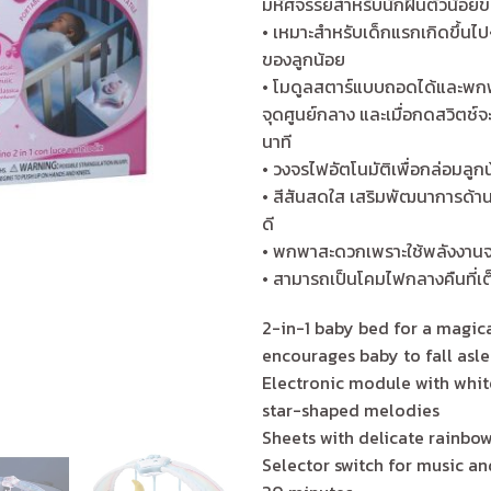
มหัศจรรย์สำหรับนักฝันตัวน้อย
• เหมาะสำหรับเด็กแรกเกิดขึ้นไ
ของลูกน้อย
• โมดูลสตาร์แบบถอดได้และพกพา
จุดศูนย์กลาง และเมื่อกดสวิตช์
นาที
• วงจรไฟอัตโนมัติเพื่อกล่อมลู
• สีสันสดใส เสริมพัฒนาการด้าน
ดี
• พกพาสะดวกเพราะใช้พลังงานจ
• สามารถเป็นโคมไฟกลางคืนที่เ
2-in-1 baby bed for a magic
encourages baby to fall asl
Electronic module with white
star-shaped melodies
Sheets with delicate rainbow
Selector switch for music an