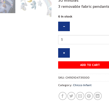
30 minutes
3 removable fabric pendants
6 in stock
CHICCO
FIRST
DREAM
RAINBOW
ARCH
PINK
ADD TO CART
quantity
SKU:
CH110104731000
Category:
Chicco Infant