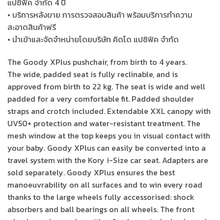
แปซิฟิค จำกัด 4 ปี
• บริการหลังขาย การตรวจสอบสินค้า พร้อมบริการทำความ
สะอาดสินค้าฟรี
• นำเข้าและจัดจำหน่ายโดยบริษัท คิดโด แปซิฟิค จำกัด
The Goody XPlus pushchair, from birth to 4 years.
The wide, padded seat is fully reclinable, and is
approved from birth to 22 kg. The seat is wide and well
padded for a very comfortable fit. Padded shoulder
straps and crotch included. Extendable XXL canopy with
UV50+ protection and water-resistant treatment. The
mesh window at the top keeps you in visual contact with
your baby. Goody XPlus can easily be converted into a
travel system with the Kory i-Size car seat. Adapters are
sold separately. Goody XPlus ensures the best
manoeuvrability on all surfaces and to win every road
thanks to the large wheels fully accessorised: shock
absorbers and ball bearings on all wheels. The front