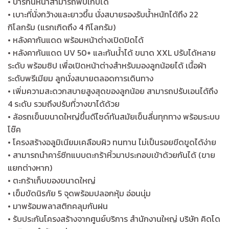
• บาร์กันหน้าสามารถพับเก็บได้
• เบาะที่นั่งกว้างและยาวขึ้น นั่งสบายรองรับน้ำหนักได้ถึง 22
กิโลกรัม (แรกเกิดถึง 4 กิโลกรัม)
• หลังคากันแดด พร้อมหน้าต่างเปิดปิดได้
• หลังคากันแดด UV 50+ และกันน้ำได้ ขนาด XXL ปรับได้หลาย
ระดับ พร้อมซิป เพื่อเปิดหน้าต่างสำหรับมองลูกน้อยได้ เนื้อผ้า
ระดับพรีเมียม ลูกนั่งสบายตลอดการเดินทาง
• เพิ่มความสะดวกสบายสูงสุดของลูกน้อย สามารถปรับเอนได้ถึง
4 ระดับ รวมถึงปรับที่วางขาได้ด้วย
• ล้อรถเข็นขนาดใหญ่ขึ้นดีไซด์ทันสมัยเข็นลื่นทุกทาง พร้อมระบบ
โช๊ค
• โครงสร้างอลูมิเนียมเคลือบผิว ทนทาน ไม่เป็นรอยขีดขูดได้ง่าย
• สามารถนำคาร์ซีทแบบตะกร้าหิ้วมาประกอบเข้าด้วยกันได้ (ขาย
แยกต่างหาก)
• ตะกร้าเก็บของขนาดใหญ่
• เข็มขัดนิรภัย 5 จุดพร้อมปลอกหุ้ม อ่อนนุ่ม
• มาพร้อมพลาสติกคลุมกันฝน
• รับประกันโครงสร้างจากศูนย์บริการ สำนักงานใหญ่ บริษัท คิดโด