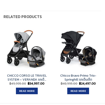
RELATED PRODUCTS
CHICCO CORSO LE TRAVEL
Chicco Bravo Primo Trio-
SYSTEM – VERANDA รถเข็น
Springhill รถเข็นเซ็ต
Original
Current
Original
Curre
฿
49,995.00
฿
34,997.00
฿
48,995.00
฿
24,497.00
เซ็ตเหมาะสำหรับเด็กแรกเกิด –
price
price
price
price
22.68 กิโลกรัม
was:
is:
was:
is:
READ MORE
READ MORE
฿49,995.00.
฿34,997.00.
฿48,995.00.
฿24,49