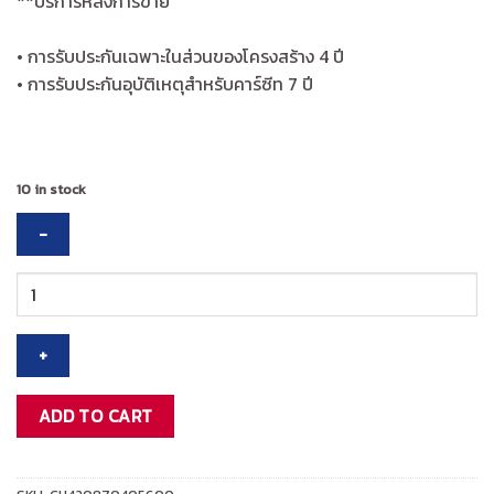
**บริการหลังการขาย
• การรับประกันเฉพาะในส่วนของโครงสร้าง 4 ปี
• การรับประกันอุบัติเหตุสำหรับคาร์ซีท 7 ปี
10 in stock
Chicco
Goody
XPlus
Stroller
-
Black
ADD TO CART
Relux
รถ
เข็น