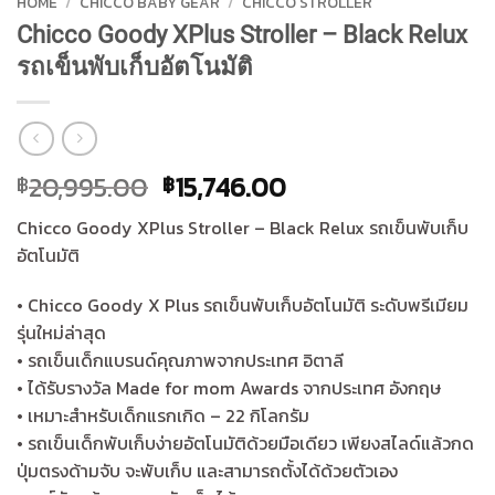
HOME
/
CHICCO BABY GEAR
/
CHICCO STROLLER
Chicco Goody XPlus Stroller – Black Relux
รถเข็นพับเก็บอัตโนมัติ
Original
Current
20,995.00
15,746.00
฿
฿
price
price
Chicco Goody XPlus Stroller – Black Relux รถเข็นพับเก็บ
was:
is:
อัตโนมัติ
฿20,995.00.
฿15,746.00.
• Chicco Goody X Plus รถเข็นพับเก็บอัตโนมัติ ระดับพรีเมียม
รุ่นใหม่ล่าสุด
• รถเข็นเด็กแบรนด์คุณภาพจากประเทศ อิตาลี
• ได้รับรางวัล Made for mom Awards จากประเทศ อังกฤษ
• เหมาะสำหรับเด็กแรกเกิด – 22 กิโลกรัม
• รถเข็นเด็กพับเก็บง่ายอัตโนมัติด้วยมือเดียว เพียงสไลด์แล้วกด
ปุ่มตรงด้ามจับ จะพับเก็บ และสามารถตั้งได้ด้วยตัวเอง