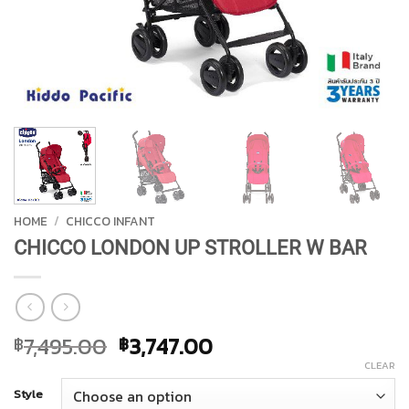
HOME
/
CHICCO INFANT
CHICCO LONDON UP STROLLER W BAR
Original
Current
7,495.00
3,747.00
฿
฿
price
price
CLEAR
was:
is:
Style