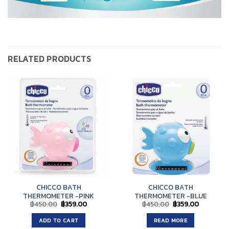
RELATED PRODUCTS
CHICCO BATH
CHICCO BATH
THERMOMETER -PINK
THERMOMETER -BLUE
Original
Current
Original
Current
฿
450.00
฿
359.00
฿
450.00
฿
359.00
price
price
price
price
was:
is:
was:
is:
ADD TO CART
READ MORE
฿450.00.
฿359.00.
฿450.00.
฿359.00.