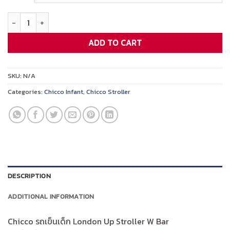
฿7,495.00.
฿3,747.00.
CHICCO LONDON UP STROLLER W BAR quantity
ADD TO CART
SKU:
N/A
Categories:
Chicco Infant
,
Chicco Stroller
DESCRIPTION
ADDITIONAL INFORMATION
Chicco รถเข็นเด็ก London Up Stroller W Bar