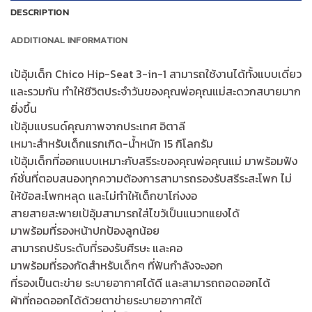
DESCRIPTION
ADDITIONAL INFORMATION
เป้อุ้มเด็ก Chico Hip-Seat 3-in-1 สามารถใช้งานได้ทั้งแบบเดี่ยว
และรวมกัน ทำให้ชีวิตประจำวันของคุณพ่อคุณแม่สะดวกสบายมาก
ยิ่งขึ้น
เป้อุ้มแบรนด์คุณภาพจากประเทศ อิตาลี
เหมาะสำหรับเด็กแรกเกิด-น้ำหนัก 15 กิโลกรัม
เป้อุ้มเด็กที่ออกแบบเหมาะกับสรีระของคุณพ่อคุณแม่ มาพร้อมฟัง
ก์ชั่นที่ตอบสนองทุกความต้องการสามารถรองรับสรีระสะโพก ไม่
ให้ข้อสะโพกหลุด และไม่ทำให้เด็กขาโก่งงอ
สายสายสะพายเป้อุ้มสามารถใส่ไขว้เป็นแนวทแยงได้
มาพร้อมที่รองหน้าปกป้องลูกน้อย
สามารถปรับระดับที่รองรับศีรษะ และคอ
มาพร้อมที่รองกัดสำหรับเด็กๆ ที่ฟันกำลังจะงอก
ที่รองเป็นตะข่าย ระบายอากาศได้ดี และสามารถถอดออกได้
ผ้าที่ถอดออกได้ด้วยตาข่ายระบายอากาศใต้