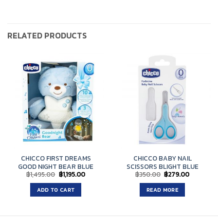
RELATED PRODUCTS
CHICCO FIRST DREAMS
CHICCO BABY NAIL
GOOD NIGHT BEAR BLUE
SCISSORS BLIGHT BLUE
Original
Current
Original
Current
฿
1,495.00
฿
1,195.00
฿
350.00
฿
279.00
price
price
price
price
was:
is:
was:
is:
ADD TO CART
READ MORE
฿1,495.00.
฿1,195.00.
฿350.00.
฿279.00.