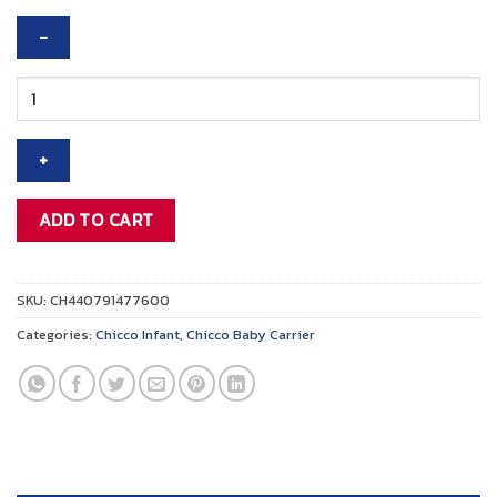
was:
is:
฿6,495.00.
฿4,871.00.
CHICCO
HIP
SEAT
BABY
CARRIER
-
ADD TO CART
HAZELWOOD
quantity
SKU:
CH440791477600
Categories:
Chicco Infant
,
Chicco Baby Carrier