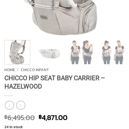
HOME
/
CHICCO INFANT
CHICCO HIP SEAT BABY CARRIER –
HAZELWOOD
Original
Current
6,495.00
4,871.00
฿
฿
price
price
24 in stock