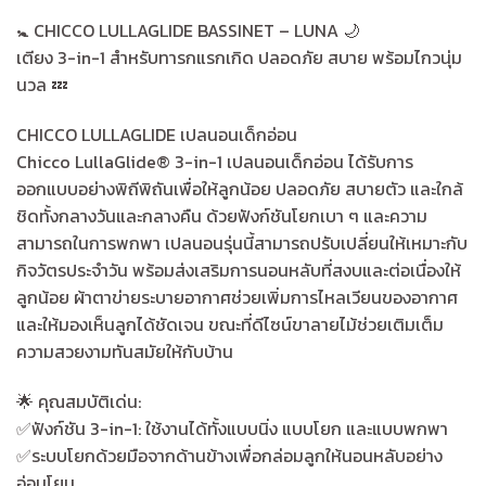
🚼 CHICCO LULLAGLIDE BASSINET – LUNA 🌙
เตียง 3-in-1 สำหรับทารกแรกเกิด ปลอดภัย สบาย พร้อมไกวนุ่ม
นวล 💤
CHICCO LULLAGLIDE เปลนอนเด็กอ่อน
Chicco LullaGlide® 3-in-1 เปลนอนเด็กอ่อน ได้รับการ
ออกแบบอย่างพิถีพิถันเพื่อให้ลูกน้อย ปลอดภัย สบายตัว และใกล้
ชิดทั้งกลางวันและกลางคืน ด้วยฟังก์ชันโยกเบา ๆ และความ
สามารถในการพกพา เปลนอนรุ่นนี้สามารถปรับเปลี่ยนให้เหมาะกับ
กิจวัตรประจำวัน พร้อมส่งเสริมการนอนหลับที่สงบและต่อเนื่องให้
ลูกน้อย ผ้าตาข่ายระบายอากาศช่วยเพิ่มการไหลเวียนของอากาศ
และให้มองเห็นลูกได้ชัดเจน ขณะที่ดีไซน์ขาลายไม้ช่วยเติมเต็ม
ความสวยงามทันสมัยให้กับบ้าน
🌟 คุณสมบัติเด่น:
✅️ฟังก์ชัน 3-in-1: ใช้งานได้ทั้งแบบนิ่ง แบบโยก และแบบพกพา
✅️ระบบโยกด้วยมือจากด้านข้างเพื่อกล่อมลูกให้นอนหลับอย่าง
อ่อนโยน