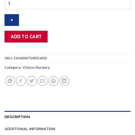
CHICCO
LULLAGLIDE
BASSINET
LUNA
เตียง
3-
ADD TO CART
in-
1
สำหรับ
SKU:
CH440870955400
ทารก
Category:
Chicco Nursery
แรก
เกิด
ปลอดภัย
สบาย
พร้อม
ไกว
นุ่ม
DESCRIPTION
นวล
quantity
ADDITIONAL INFORMATION