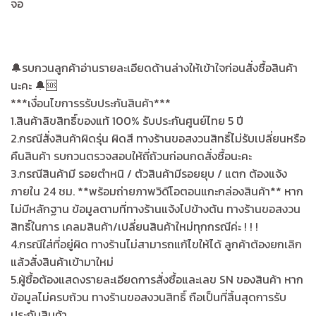
จอ
🔔รบกวนลูกค้าอ่านรายละเอียดด้านล่างให้เข้าใจก่อนสั่งซื้อสินค้า
นะคะ 🔔🆘
***เงื่อนไขการรรับประกันสินค้า***
1.สินค้าลิขสิทธิ์ของแท้ 100% รับประกันศูนย์ไทย 5 ปี
2.กรณีสั่งสินค้าผิดรุ่น ผิดสี ทางร้านขอสงวนสิทธิ์ไม่รับเปลี่ยนหรือ
คืนสินค้า รบกวนตรวจสอบให้ถี่ถ้วนก่อนกดสั่งซื้อนะคะ
3.กรณีสินค้ามี รอยตำหนิ / ตัวสินค้ามีรอยยุบ / แตก ต้องแจ้ง
ภายใน 24 ชม. **พร้อมถ่ายภาพวิดีโอตอนแกะกล่องสินค้า** หาก
ไม่มีหลักฐาน ข้อมูลตามที่ทางร้านแจ้งไปข้างต้น ทางร้านขอสงวน
สิทธิ์ในการ เคลมสินค้า/เปลี่ยนสินค้าใหม่ทุกกรณีค่ะ ! ! !
4.กรณีใส่ที่อยู่ผิด ทางร้านไม่สามารถแก้ไขให้ได้ ลูกค้าต้องยกเลิก
แล้วสั่งสินค้าเข้ามาใหม่
5.ผู้ซื้อต้องแสดงรายละเอียดการสั่งซื้อและเลข SN ของสินค้า หาก
ข้อมูลไม่ครบถ้วน ทางร้านขอสงวนสิทธิ์ ถือเป็นที่สิ้นสุดการรับ
ประกันสินค้า