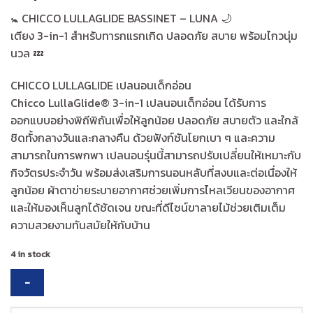
🚼 CHICCO LULLAGLIDE BASSINET – LUNA 🌙
เตียง 3-in-1 สำหรับทารกแรกเกิด ปลอดภัย สบาย พร้อมไกวนุ่ม
นวล 💤
CHICCO LULLAGLIDE เปลนอนเด็กอ่อน
Chicco LullaGlide® 3-in-1 เปลนอนเด็กอ่อน ได้รับการ
ออกแบบอย่างพิถีพิถันเพื่อให้ลูกน้อย ปลอดภัย สบายตัว และใกล้
ชิดทั้งกลางวันและกลางคืน ด้วยฟังก์ชันโยกเบา ๆ และความ
สามารถในการพกพา เปลนอนรุ่นนี้สามารถปรับเปลี่ยนให้เหมาะกับ
กิจวัตรประจำวัน พร้อมส่งเสริมการนอนหลับที่สงบและต่อเนื่องให้
ลูกน้อย ผ้าตาข่ายระบายอากาศช่วยเพิ่มการไหลเวียนของอากาศ
และให้มองเห็นลูกได้ชัดเจน ขณะที่ดีไซน์ขาลายไม้ช่วยเติมเต็ม
ความสวยงามทันสมัยให้กับบ้าน
4 in stock