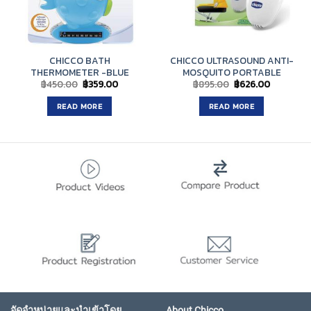
CHICCO BATH
CHICCO ULTRASOUND ANTI-
THERMOMETER -BLUE
MOSQUITO PORTABLE
Original
Current
Original
Current
฿
450.00
฿
359.00
฿
895.00
฿
626.00
price
price
price
price
was:
is:
was:
is:
READ MORE
READ MORE
฿450.00.
฿359.00.
฿895.00.
฿626.00.
จัดจำหน่ายและนำเข้าโดย
About Chicco