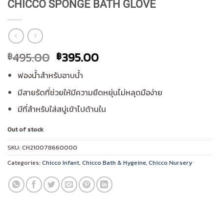
CHICCO SPONGE BATH GLOVE
Original
Current
495.00
395.00
฿
฿
price
price
ฟองน้ำสำหรับอาบน้ำ
was:
is:
฿495.00.
฿395.00.
มีสายรัดที่ช่วยให้มีความยืดหยุ่นไม่หลุดมือง่าย
มีที่สำหรับใส่สบู่เข้าไปด้านใน
Out of stock
SKU:
CH210078660000
Categories:
Chicco Infant
,
Chicco Bath & Hygeine
,
Chicco Nursery