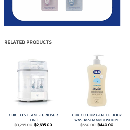
RELATED PRODUCTS
CHICCO STEAM STERILISER
CHICCO BBM GENTLE BODY
3 IN 1
WASH&SHAMPOO500ML
Original
Current
Original
Current
฿
3,295.00
฿
2,635.00
฿
550.00
฿
440.00
price
price
price
price