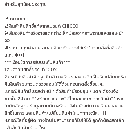
สำหรับลูกน้อยของคุณ
📌 หมายเหตุ:
🚨สินค้าลิขสิทธิ์แท้จากแบรนด์ CHICCO
🚨สีของสินค้าจริงอาจแตกต่างเล็กน้อยจากภาพตามแสงและหน้า
จอ
🔔รบกวนลูกค้าอ่านรายละเอียดด้านล่างให้เข้าใจก่อนสั่งซื้อสินค้า
นะคะ 🔔🆘
***เงื่อนไขการรรับประกันสินค้า***
1.สินค้าลิขสิทธิ์ของแท้ 100%
2.กรณีสั่งสินค้าผิดรุ่น ผิดสี ทางร้านขอสงวนสิทธิ์ไม่รับเปลี่ยนหรือ
คืนสินค้า รบกวนตรวจสอบให้ถี่ถ้วนก่อนกดสั่งซื้อนะคะ
3.กรณีสินค้ามี รอยตำหนิ / ตัวสินค้ามีรอยยุบ / แตก ต้องแจ้ง
ภายใน 24 ชม. **พร้อมถ่ายภาพวิดีโอตอนแกะกล่องสินค้า** หาก
ไม่มีหลักฐาน ข้อมูลตามที่ทางร้านแจ้งไปข้างต้น ทางร้านขอสงวน
สิทธิ์ในการ เคลมสินค้า/เปลี่ยนสินค้าใหม่ทุกกรณีค่ะ ! ! !
4.กรณีใส่ที่อยู่ผิด ทางร้านไม่สามารถแก้ไขให้ได้ ลูกค้าต้องยกเลิก
แล้วสั่งสินค้าเข้ามาใหม่