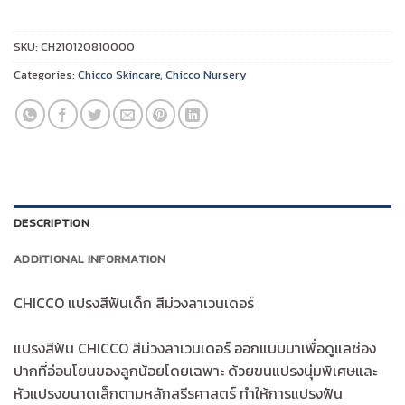
พิเศษ
ด้าม
SKU:
CH210120810000
จับ
Categories:
Chicco Skincare
,
Chicco Nursery
ถนัด
มือ
เหมาะ
สำหรับ
เด็ก
เล็ก
quantity
DESCRIPTION
ADDITIONAL INFORMATION
CHICCO แปรงสีฟันเด็ก สีม่วงลาเวนเดอร์
แปรงสีฟัน CHICCO สีม่วงลาเวนเดอร์ ออกแบบมาเพื่อดูแลช่อง
ปากที่อ่อนโยนของลูกน้อยโดยเฉพาะ ด้วยขนแปรงนุ่มพิเศษและ
หัวแปรงขนาดเล็กตามหลักสรีรศาสตร์ ทำให้การแปรงฟัน