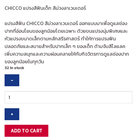
CHICCO แปรงสีฟันเด็ก สีม่วงลาเวนเดอร์
แปรงสีฟัน CHICCO สีม่วงลาเวนเดอร์ ออกแบบมาเพื่อดูแลช่อง
ปากที่อ่อนโยนของลูกน้อยโดยเฉพาะ ด้วยขนแปรงนุ่มพิเศษและ
หัวแปรงขนาดเล็กตามหลักสรีรศาสตร์ ทำให้การแปรงฟัน
ปลอดภัยและสบายสำหรับปากเล็ก ๆ ของเด็ก ด้ามจับสีไลแลค
เพิ่มความสนุกและความผ่อนคลายให้กับกิจวัตรการดูแลช่องปาก
ของลูกน้อยในทุกวัน
32 in stock
CHICCO
TOOTHBRUSH
LILAC
แปรงสีฟัน
เด็ก
ขน
ADD TO CART
นุ่ม