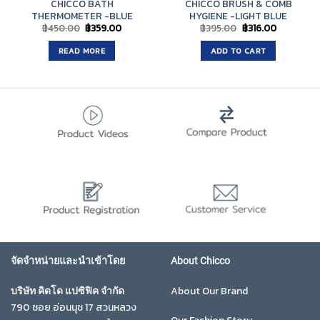
CHICCO BATH
CHICCO BRUSH & COMB
THERMOMETER -BLUE
HYGIENE -LIGHT BLUE
Original
Current
Original
Current
฿
450.00
฿
359.00
฿
395.00
฿
316.00
price
price
price
price
was:
is:
was:
is:
READ MORE
ADD TO CART
฿450.00.
฿359.00.
฿395.00.
฿316.00.
จัดจำหน่ายและนำเข้าโดย
About Chicco
About Our Brand
บริษัท คิดโด แปซิฟิค จำกัด
790 ซอย อ่อนนุช 17 สวนหลวง