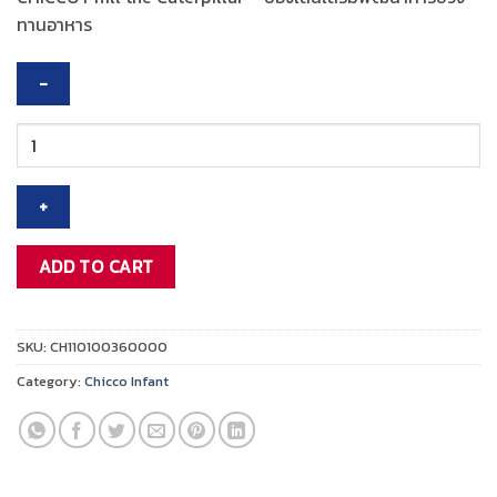
was:
is:
ทานอาหาร
฿895.00.
฿716.00.
CHICCO
TOY
CATERPILAR
หนอน
น้อย
ของ
ADD TO CART
เล่น
เสริม
พัฒนาการ
SKU:
CH110100360000
ช่วง
Category:
Chicco Infant
ทาน
อาหาร
quantity