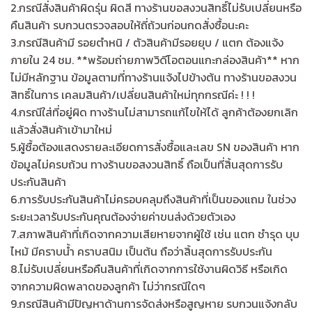
2.กรณีสั่งสินค้าผิดรุ่น ผิดสี ทางร้านขอสงวนสิทธิ์ไม่รับเปลี่ยนหรือ
คืนสินค้า รบกวนตรวจสอบให้ถี่ถ้วนก่อนกดสั่งซื้อนะคะ
3.กรณีสินค้ามี รอยตำหนิ / ตัวสินค้ามีรอยยุบ / แตก ต้องแจ้ง
ภายใน 24 ชม. **พร้อมถ่ายภาพวิดีโอตอนแกะกล่องสินค้า** หาก
ไม่มีหลักฐาน ข้อมูลตามที่ทางร้านแจ้งไปข้างต้น ทางร้านขอสงวน
สิทธิ์ในการ เคลมสินค้า/เปลี่ยนสินค้าใหม่ทุกกรณีค่ะ ! ! !
4.กรณีใส่ที่อยู่ผิด ทางร้านไม่สามารถแก้ไขให้ได้ ลูกค้าต้องยกเลิก
แล้วสั่งสินค้าเข้ามาใหม่
5.ผู้ซื้อต้องแสดงรายละเอียดการสั่งซื้อและเลข SN ของสินค้า หาก
ข้อมูลไม่ครบถ้วน ทางร้านขอสงวนสิทธิ์ ถือเป็นที่สิ้นสุดการรับ
ประกันสินค้า
6.การรับประกันสินค้าไม่ครอบคลุมถึงสินค้าที่เป็นของแถม ในช่วง
ระยะเวลารับประกันคุณต้องจ่ายค่าขนส่งด้วยตัวเอง
7.สภาพสินค้าที่เกิดจากความเสียหายจากผู้ใช้ เช่น แตก ชำรุด บุบ
ไหม้ มีคราบน้ำ คราบสนิม เป็นต้น ถือว่าสิ้นสุดการรับประกัน
8.ไม่รับเปลี่ยนหรือคืนสินค้าที่เกิดจากการใช้งานผิดวิธี หรือเกิด
จากความผิดพลาดของลูกค้า ไม่ว่ากรณีใดๆ
9.กรณีสินค้ามีปัญหาด้านการจัดส่งหรือสูญหาย รบกวนแจ้งกลับ