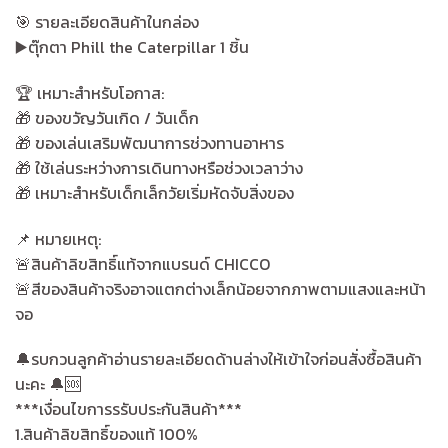
🎯 รายละเอียดสินค้าในกล่อง
▶️ตุ๊กตา Phill the Caterpillar 1 ชิ้น
🏆 เหมาะสำหรับโอกาส:
🎁 ของขวัญวันเกิด / วันเด็ก
🎁 ของเล่นเสริมพัฒนาการช่วงทานอาหาร
🎁 ใช้เล่นระหว่างการเดินทางหรือช่วงเวลาว่าง
🎁 เหมาะสำหรับเด็กเล็กวัยเริ่มหัดจับสิ่งของ
📌 หมายเหตุ:
🚨สินค้าลิขสิทธิ์แท้จากแบรนด์ CHICCO
🚨สีของสินค้าจริงอาจแตกต่างเล็กน้อยจากภาพตามแสงและหน้า
จอ
🔔รบกวนลูกค้าอ่านรายละเอียดด้านล่างให้เข้าใจก่อนสั่งซื้อสินค้า
นะคะ 🔔🆘
***เงื่อนไขการรรับประกันสินค้า***
1.สินค้าลิขสิทธิ์ของแท้ 100%