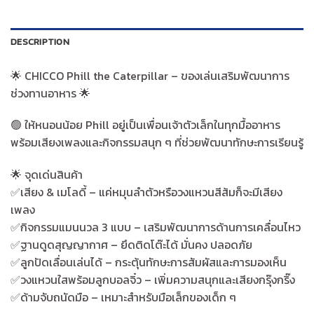
DESCRIPTION
🌟 CHICCO Phill the Caterpillar – ของเล่นเสริมพัฒนาการ
ช่วงทานอาหาร 🌟
🟢 ให้หนอนน้อย Phill อยู่เป็นเพื่อนเจ้าตัวเล็กในทุกมื้ออาหาร
พร้อมเสียงเพลงและกิจกรรมสนุก ๆ ที่ช่วยพัฒนาทักษะการเรียนรู้
🌟 จุดเด่นสินค้า
✅️เสียง & เมโลดี้ – แค่หมุนลำตัวหรือวงแหวนสีส้มก็จะมีเสียง
เพลง
✅️กิจกรรมแมนนวล 3 แบบ – เสริมพัฒนาการด้านการเคลื่อนไหว
✅️ฐานดูดสุญญากาศ – ยึดติดโต๊ะได้ มั่นคง ปลอดภัย
✅️ลูกปัดเลื่อนเล่นได้ – กระตุ้นทักษะการสัมผัสและการมองเห็น
✅️วงแหวนใสพร้อมลูกบอลจิ๋ว – เพิ่มความสนุกและเสียงกรุ๊งกริ๊ง
✅️ด้ามจับถนัดมือ – เหมาะสำหรับมือเล็กของเด็ก ๆ