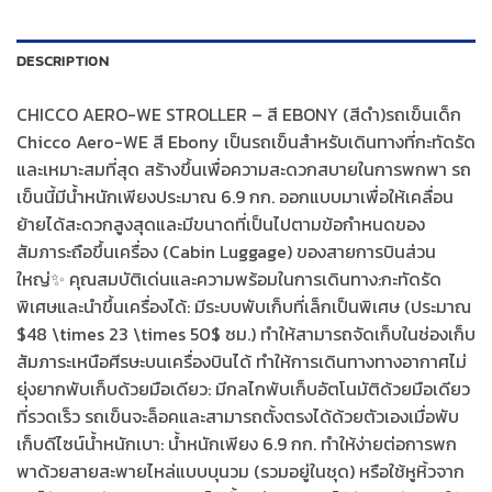
DESCRIPTION
CHICCO AERO-WE STROLLER – สี EBONY (สีดำ)รถเข็นเด็ก
Chicco Aero-WE สี Ebony เป็นรถเข็นสำหรับเดินทางที่กะทัดรัด
และเหมาะสมที่สุด สร้างขึ้นเพื่อความสะดวกสบายในการพกพา รถ
เข็นนี้มีน้ำหนักเพียงประมาณ 6.9 กก. ออกแบบมาเพื่อให้เคลื่อน
ย้ายได้สะดวกสูงสุดและมีขนาดที่เป็นไปตามข้อกำหนดของ
สัมภาระถือขึ้นเครื่อง (Cabin Luggage) ของสายการบินส่วน
ใหญ่✨ คุณสมบัติเด่นและความพร้อมในการเดินทาง:กะทัดรัด
พิเศษและนำขึ้นเครื่องได้: มีระบบพับเก็บที่เล็กเป็นพิเศษ (ประมาณ
$48 \times 23 \times 50$ ซม.) ทำให้สามารถจัดเก็บในช่องเก็บ
สัมภาระเหนือศีรษะบนเครื่องบินได้ ทำให้การเดินทางทางอากาศไม่
ยุ่งยากพับเก็บด้วยมือเดียว: มีกลไกพับเก็บอัตโนมัติด้วยมือเดียว
ที่รวดเร็ว รถเข็นจะล็อคและสามารถตั้งตรงได้ด้วยตัวเองเมื่อพับ
เก็บดีไซน์น้ำหนักเบา: น้ำหนักเพียง 6.9 กก. ทำให้ง่ายต่อการพก
พาด้วยสายสะพายไหล่แบบบุนวม (รวมอยู่ในชุด) หรือใช้หูหิ้วจาก