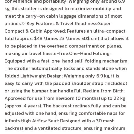
convenience and portability. Weighing only around 6.9
kg, this stroller is designed to maximize mobility and
meet the carry-on cabin luggage dimensions of most
airlines.✨ Key Features & Travel Readiness:Super
Compact & Cabin Approved: Features an ultra-compact
fold (approx. $48 \times 23 \times 50$ cm) that allows it
to be placed in the overhead compartment on planes,
making air travel hassle-free.One-Hand Folding:
Equipped with a fast, one-hand self-folding mechanism.
The stroller automatically locks and stands alone when
folded.Lightweight Design: Weighing only 6.9 kg, it is
easy to carry with the padded shoulder strap (included)
or using the bumper bar handle.Full Recline from Birth:
Approved for use from newborn (0 months) up to 22 kg
(approx. 4 years). The backrest reclines fully and can be
adjusted with one hand, ensuring comfortable naps for
infants.High Airflow Seat: Designed with a 3D mesh
backrest and a ventilated structure, ensuring maximum