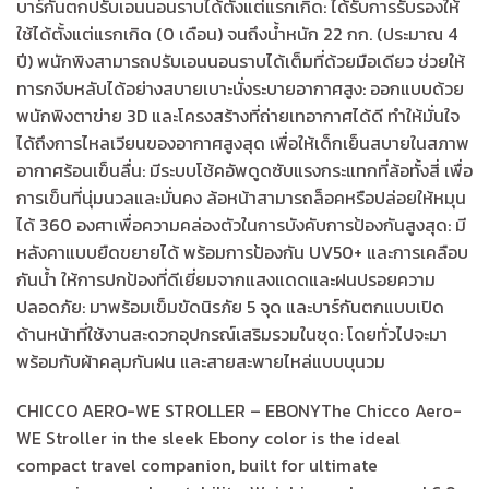
บาร์กันตกปรับเอนนอนราบได้ตั้งแต่แรกเกิด: ได้รับการรับรองให้
ใช้ได้ตั้งแต่แรกเกิด (0 เดือน) จนถึงน้ำหนัก 22 กก. (ประมาณ 4
ปี) พนักพิงสามารถปรับเอนนอนราบได้เต็มที่ด้วยมือเดียว ช่วยให้
ทารกงีบหลับได้อย่างสบายเบาะนั่งระบายอากาศสูง: ออกแบบด้วย
พนักพิงตาข่าย 3D และโครงสร้างที่ถ่ายเทอากาศได้ดี ทำให้มั่นใจ
ได้ถึงการไหลเวียนของอากาศสูงสุด เพื่อให้เด็กเย็นสบายในสภาพ
อากาศร้อนเข็นลื่น: มีระบบโช้คอัพดูดซับแรงกระแทกที่ล้อทั้งสี่ เพื่อ
การเข็นที่นุ่มนวลและมั่นคง ล้อหน้าสามารถล็อคหรือปล่อยให้หมุน
ได้ 360 องศาเพื่อความคล่องตัวในการบังคับการป้องกันสูงสุด: มี
หลังคาแบบยืดขยายได้ พร้อมการป้องกัน UV50+ และการเคลือบ
กันน้ำ ให้การปกป้องที่ดีเยี่ยมจากแสงแดดและฝนปรอยความ
ปลอดภัย: มาพร้อมเข็มขัดนิรภัย 5 จุด และบาร์กันตกแบบเปิด
ด้านหน้าที่ใช้งานสะดวกอุปกรณ์เสริมรวมในชุด: โดยทั่วไปจะมา
พร้อมกับผ้าคลุมกันฝน และสายสะพายไหล่แบบบุนวม
CHICCO AERO-WE STROLLER – EBONYThe Chicco Aero-
WE Stroller in the sleek Ebony color is the ideal
compact travel companion, built for ultimate