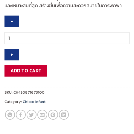
฿19,995.00.
฿15,996.00.
และเหมาะสมที่สุด สร้างขึ้นเพื่อความสะดวกสบายในการพกพา
CHICCO
AERO-
WE
STROLLER-
EBONY
quantity
ADD TO CART
SKU:
CH420871673100
Category:
Chicco Infant