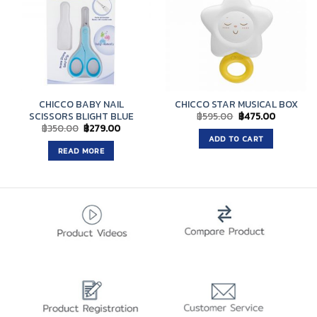
CHICCO BABY NAIL
CHICCO STAR MUSICAL BOX
Original
Current
฿
595.00
฿
475.00
SCISSORS BLIGHT BLUE
price
price
Original
Current
฿
350.00
฿
279.00
was:
is:
price
price
ADD TO CART
฿595.00.
฿475.00.
was:
is:
READ MORE
฿350.00.
฿279.00.