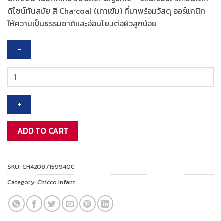
was:
is:
ดีไซน์ทันสมัย สี Charcoal (เทาเข้ม) ที่มาพร้อมวัสดุ ออร์แกนิก
฿10,995.00.
฿8,796.00.
ให้ความเป็นธรรมชาติและอ่อนโยนต่อผิวลูกน้อย
CHICCO
TAORMINA
STROLLER
ORGANIC-
CHARCOAL
quantity
ADD TO CART
SKU:
CH420871599400
Category:
Chicco Infant