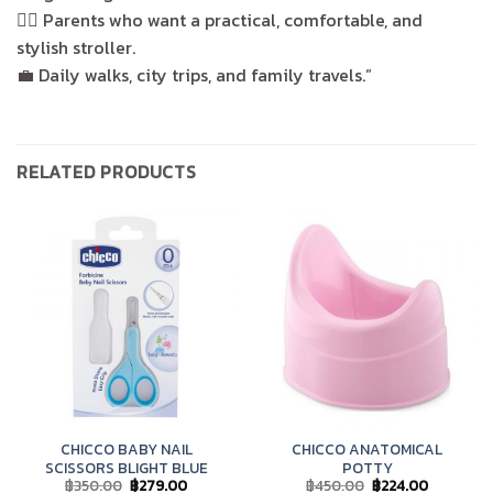
🚶‍♂️ Parents who want a practical, comfortable, and
stylish stroller.
💼 Daily walks, city trips, and family travels.”
RELATED PRODUCTS
CHICCO BABY NAIL
CHICCO ANATOMICAL
SCISSORS BLIGHT BLUE
POTTY
Original
Current
Original
Current
฿
350.00
฿
279.00
฿
450.00
฿
224.00