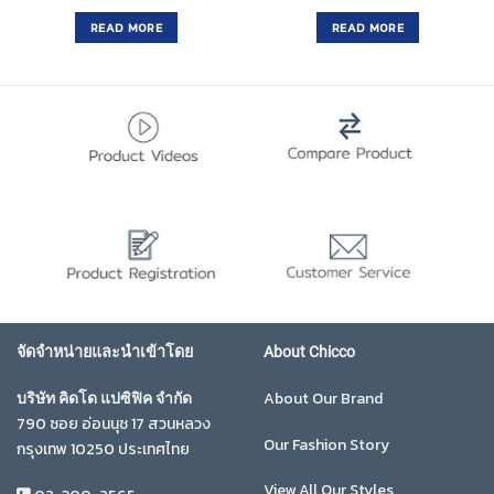
price
price
price
price
was:
is:
was:
is:
READ MORE
READ MORE
฿350.00.
฿279.00.
฿450.00.
฿224.00.
จัดจำหน่ายและนำเข้าโดย
About Chicco
About Our Brand
บริษัท คิดโด แปซิฟิค จำกัด
790 ซอย อ่อนนุช 17 สวนหลวง
Our Fashion Story
กรุงเทพ 10250 ประเทศไทย
View All Our Styles