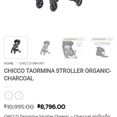
HOME
/
CHICCO INFANT
CHICCO TAORMINA STROLLER ORGANIC-
CHARCOAL
Original
Current
10,995.00
8,796.00
฿
฿
price
price
CHICCO Taormina Stroller Organic – Charcoal รถเข็นเด็ก