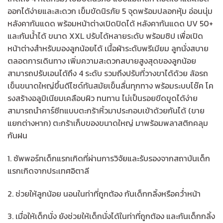
ออกได้ง่ายและสะดวก เข็มขัดนิรภัย 5 จุดพร้อมปลอกหุ้ม อ่อนนุ่ม
หลังคากันแดด พร้อมหน้าต่างเปิดปิดได้ หลังคากันแดด UV 50+
และกันน้ำได้ ขนาด XXL ปรับได้หลายระดับ พร้อมซิป เพื่อเปิด
หน้าต่างสำหรับมองลูกน้อยได้ เนื้อผ้าระดับพรีเมียม ลูกนั่งสบาย
ตลอดการเดินทาง เพิ่มความสะดวกสบายสูงสุดของลูกน้อย
สามารถปรับเอนได้ถึง 4 ระดับ รวมถึงปรับที่วางขาได้ด้วย ล้อรถ
เข็นขนาดใหญ่ขึ้นดีไซด์ทันสมัยเข็นลื่นทุกทาง พร้อมระบบโช๊ค โค
รงสร้างอลูมิเนียมเคลือบผิว ทนทาน ไม่เป็นรอยขีดขูดได้ง่าย
สามารถนำคาร์ซีทแบบตะกร้าหิ้วมาประกอบเข้าด้วยกันได้ (ขาย
แยกต่างหาก) ตะกร้าเก็บของขนาดใหญ่ มาพร้อมพลาสติกคลุม
กันฝน
1. ซัพพอร์ทเด็กแรกเกิดที่ผ่านการวิจัยและรับรองจากสถาบันเด็ก
แรกเกิดจากประเทศอิตาลี
2. ช่วยให้ลูกน้อย นอนในท่าที่ถูกต้อง กันเด็กกลิ้งหรือคว่ำหน้า
3. เมื่อให้เด็กนั่ง ยังช่วยให้เด็กนั่งได้ในท่าที่ถูกต้อง และกันเด็กกลิ้ง