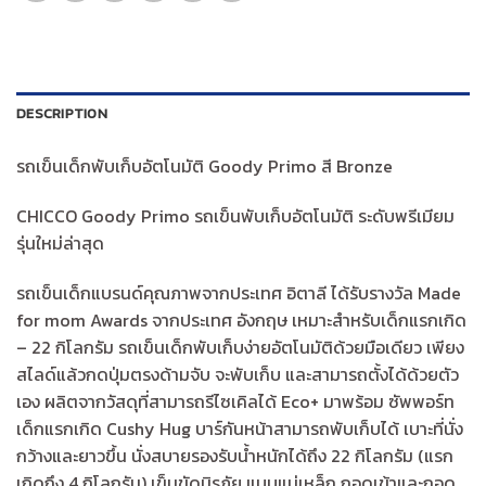
DESCRIPTION
รถเข็นเด็กพับเก็บอัตโนมัติ Goody Primo สี Bronze
CHICCO Goody Primo รถเข็นพับเก็บอัตโนมัติ ระดับพรีเมียม
รุ่นใหม่ล่าสุด
รถเข็นเด็กแบรนด์คุณภาพจากประเทศ อิตาลี ได้รับรางวัล Made
for mom Awards จากประเทศ อังกฤษ เหมาะสำหรับเด็กแรกเกิด
– 22 กิโลกรัม รถเข็นเด็กพับเก็บง่ายอัตโนมัติด้วยมือเดียว เพียง
สไลด์แล้วกดปุ่มตรงด้ามจับ จะพับเก็บ และสามารถตั้งได้ด้วยตัว
เอง ผลิตจากวัสดุที่สามารถรีไซเคิลได้ Eco+ มาพร้อม ซัพพอร์ท
เด็กแรกเกิด Cushy Hug บาร์กันหน้าสามารถพับเก็บได้ เบาะที่นั่ง
กว้างและยาวขึ้น นั่งสบายรองรับน้ำหนักได้ถึง 22 กิโลกรัม (แรก
เกิดถึง 4 กิโลกรัม) เข็มขัดนิรภัย แบบแม่เหล็ก ถอดเข้าและถอด