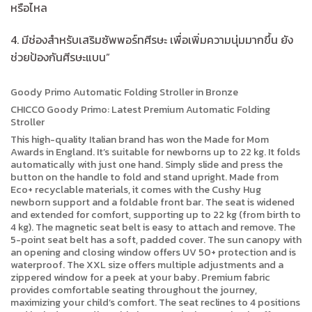
หรือไหล
4. มีช่องสำหรับเสริมซัพพอร์ทศีรษะ เพื่อเพิ่มความนุ่มมากขึ้น ยัง
ช่วยป้องกันศีรษะแบน”
Goody Primo Automatic Folding Stroller in Bronze
CHICCO Goody Primo: Latest Premium Automatic Folding
Stroller
This high-quality Italian brand has won the Made for Mom
Awards in England. It’s suitable for newborns up to 22 kg. It folds
automatically with just one hand. Simply slide and press the
button on the handle to fold and stand upright. Made from
Eco+ recyclable materials, it comes with the Cushy Hug
newborn support and a foldable front bar. The seat is widened
and extended for comfort, supporting up to 22 kg (from birth to
4 kg). The magnetic seat belt is easy to attach and remove. The
5-point seat belt has a soft, padded cover. The sun canopy with
an opening and closing window offers UV 50+ protection and is
waterproof. The XXL size offers multiple adjustments and a
zippered window for a peek at your baby. Premium fabric
provides comfortable seating throughout the journey,
maximizing your child’s comfort. The seat reclines to 4 positions