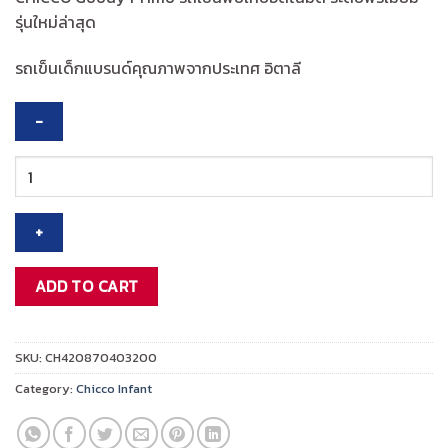
was:
is:
รุ่นใหม่ล่าสุด
฿20,995.00.
฿16,796.00.
รถเข็นเด็กแบรนด์คุณภาพจากประเทศ อิตาลี
CHICCO
GOODY
XPLUS
STROLLER-
BRONZE
LIZARD
ADD TO CART
RELUX
quantity
SKU:
CH420870403200
Category:
Chicco Infant