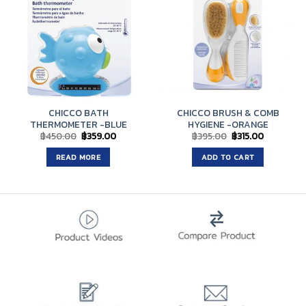
CHICCO BATH
CHICCO BRUSH & COMB
THERMOMETER -BLUE
HYGIENE -ORANGE
Original
Current
Original
Current
฿
450.00
฿
359.00
฿
395.00
฿
315.00
price
price
price
price
was:
is:
was:
is:
READ MORE
ADD TO CART
฿450.00.
฿359.00.
฿395.00.
฿315.00.