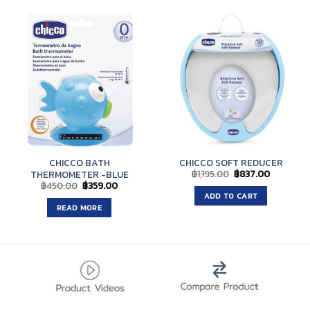
CHICCO BATH
CHICCO SOFT REDUCER
Original
Current
฿
1,195.00
฿
837.00
THERMOMETER -BLUE
price
price
Original
Current
฿
450.00
฿
359.00
was:
is:
price
price
ADD TO CART
฿1,195.00.
฿837.00.
was:
is:
READ MORE
฿450.00.
฿359.00.