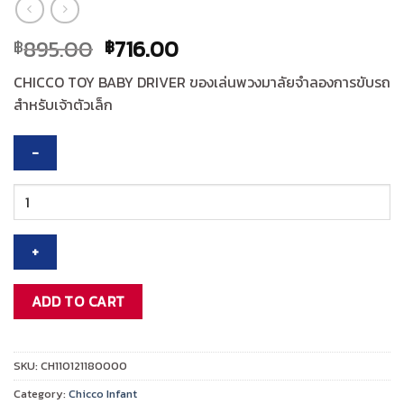
Original
Current
895.00
716.00
฿
฿
price
price
CHICCO TOY BABY DRIVER ของเล่นพวงมาลัยจำลองการขับรถ
was:
is:
สำหรับเจ้าตัวเล็ก
฿895.00.
฿716.00.
CHICCO
TOY
BABY
DRIVER
ของ
เล่น
ADD TO CART
quantity
SKU:
CH110121180000
Category:
Chicco Infant