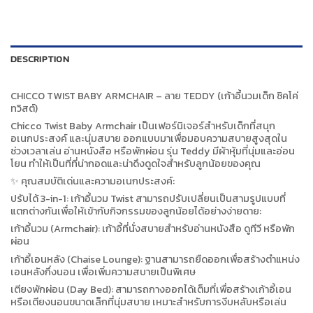
DESCRIPTION
CHICCO TWIST BABY ARMCHAIR – ลาย TEDDY (เก้าอี้นวมเด็ก ชิคโค่
ทวิสต์)
Chicco Twist Baby Armchair เป็นเฟอร์นิเจอร์สำหรับเด็กที่สนุก
อเนกประสงค์ และนุ่มสบาย ออกแบบมาเพื่อมอบความสบายสูงสุดใน
ช่วงเวลาเล่น อ่านหนังสือ หรือพักผ่อน รุ่น Teddy มีผ้าหุ้มที่นุ่มและอ่อน
โยน ทำให้เป็นที่ที่น่ากอดและน่าดึงดูดใจสำหรับลูกน้อยของคุณ
✨ คุณสมบัติเด่นและความอเนกประสงค์:
ปรับได้ 3-in-1: เก้าอี้นวม Twist สามารถปรับเปลี่ยนเป็นสามรูปแบบที่
แตกต่างกันเพื่อให้เข้ากับกิจกรรมของลูกน้อยได้อย่างง่ายดาย:
เก้าอี้นวม (Armchair): เก้าอี้ที่นั่งสบายสำหรับอ่านหนังสือ ดูทีวี หรือพัก
ผ่อน
เก้าอี้เอนหลัง (Chaise Lounge): ฐานสามารถยืดออกเพื่อสร้างตำแหน่ง
เอนหลังกึ่งนอน เพื่อเพิ่มความสบายเป็นพิเศษ
เตียงพักผ่อน (Day Bed): สามารถกางออกได้เต็มที่เพื่อสร้างเก้าอี้เอน
หรือเตียงนอนขนาดเล็กที่นุ่มสบาย เหมาะสำหรับการงีบหลับหรือเล่น