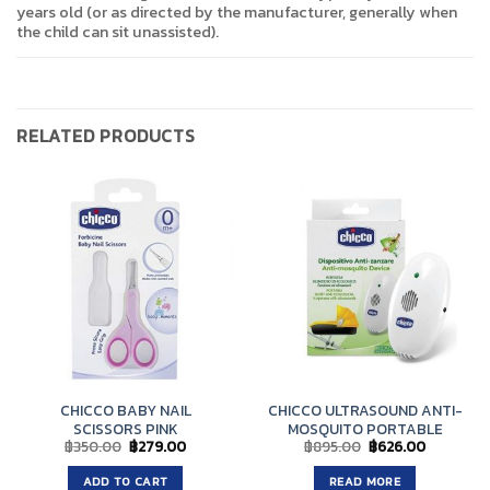
years old (or as directed by the manufacturer, generally when
the child can sit unassisted).
RELATED PRODUCTS
CHICCO BABY NAIL
CHICCO ULTRASOUND ANTI-
SCISSORS PINK
MOSQUITO PORTABLE
Original
Current
Original
Current
฿
350.00
฿
279.00
฿
895.00
฿
626.00
price
price
price
price
was:
is:
was:
is:
ADD TO CART
READ MORE
฿350.00.
฿279.00.
฿895.00.
฿626.00.