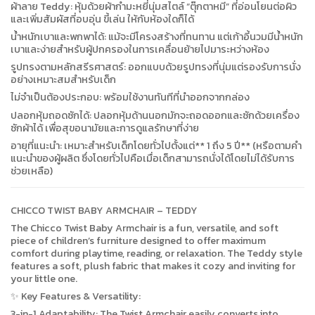
ผ้าลาย Teddy: หุ้มด้วยผ้ากำมะหยี่นุ่มสไตล์ “ตุ๊กตาหมี” ที่อ่อนโยนต่อผิว
และเพิ่มสัมผัสที่อบอุ่น ขี้เล่น ให้กับห้องใดก็ได้
น้ำหนักเบาและพกพาได้: แม้จะมีโครงสร้างที่ทนทาน แต่เก้าอี้นวมมีน้ำหนัก
เบาและง่ายสำหรับผู้ปกครองในการเคลื่อนย้ายไปมาระหว่างห้อง
รูปทรงตามหลักสรีรศาสตร์: ออกแบบด้วยรูปทรงที่นุ่มแต่รองรับการนั่ง
อย่างเหมาะสมสำหรับเด็ก
ไม่จำเป็นต้องประกอบ: พร้อมใช้งานทันทีที่นำออกจากกล่อง
ปลอกหุ้มถอดซักได้: ปลอกหุ้มด้านนอกมักจะถอดออกและซักด้วยเครื่อง
ซักผ้าได้ เพื่อสุขอนามัยและการดูแลรักษาที่ง่าย
อายุที่แนะนำ: เหมาะสำหรับเด็กโดยทั่วไปตั้งแต่** 1 ถึง 5 ปี** (หรือตามคำ
แนะนำของผู้ผลิต ซึ่งโดยทั่วไปคือเมื่อเด็กสามารถนั่งได้โดยไม่ได้รับการ
ช่วยเหลือ)
CHICCO TWIST BABY ARMCHAIR – TEDDY
The Chicco Twist Baby Armchair is a fun, versatile, and soft
piece of children’s furniture designed to offer maximum
comfort during playtime, reading, or relaxation. The Teddy style
features a soft, plush fabric that makes it cozy and inviting for
your little one.
✨ Key Features & Versatility:
3-in-1 Adaptability: The Twist Armchair easily converts into